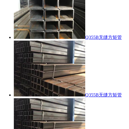
Q355B无缝方矩管
Q355B无缝方矩管