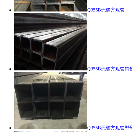
Q355B无缝方矩管
Q355B无缝方矩管销
Q355B无缝方矩管型