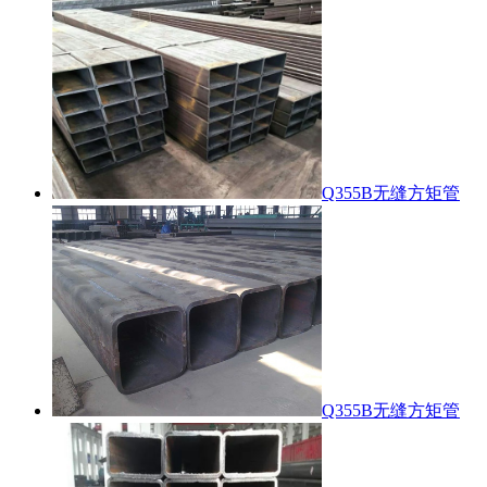
Q355B无缝方矩管
Q355B无缝方矩管