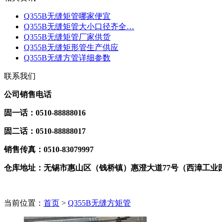
Q355B无缝矩管哪家便宜
Q355B无缝矩管大小口径齐全…
Q355B无缝矩管厂家供货
Q355B无缝矩形管生产供应
Q355B无缝方管详细参数
联系我们
公司销售电话
固一话：0510-88888016
固二话：0510-88888017
销
售传真：0510-83079997
仓库地址：无锡市惠山区（钱桥镇）惠澄大道77号（西漳工业
当前位置：
首页
>
Q355B无缝方矩管