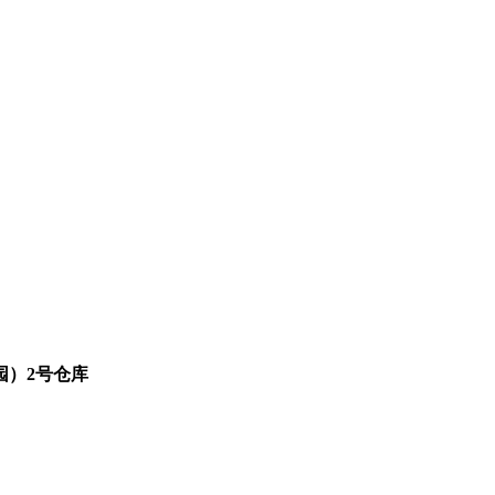
园）2号仓库