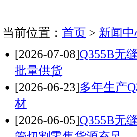
当前位置：
首页
>
新闻中
[2026-07-08]
Q355B
批量供货
[2026-06-23]
多年生产Q
材
[2026-06-05]
Q355B
管切割零售货源充足