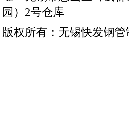
园）2号仓库
版权所有：无锡快发钢管制