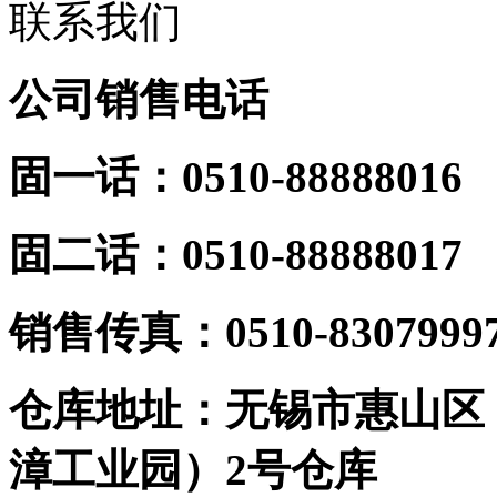
联系我们
公司销售电话
固一话：0510-88888016
固二话：0510-88888017
销
售传真：0510-8307999
仓库地址：无锡市惠山区
漳工业园）2号仓库