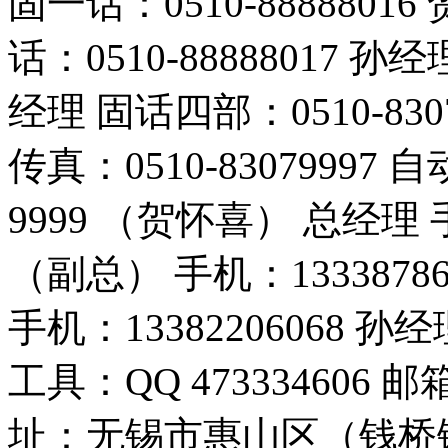
固一话：0510-888880
话：0510-88888017 孙经
经理 固话四部：0510-830
传真：0510-83079997 
9999 （贺怀喜） 总经理 手
（副总） 手机：1333878
手机：13382206068
工具：QQ 473334606 邮箱
址：无锡市惠山区（钱桥