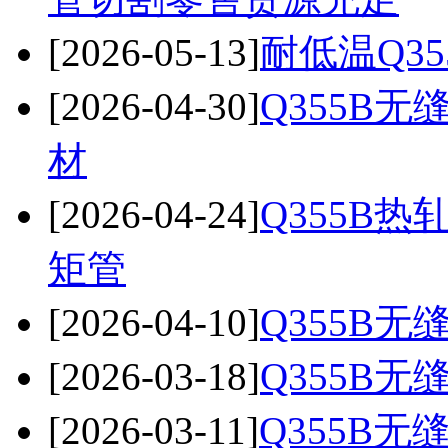
[2026-05-13]
耐低温Q3
[2026-04-30]
Q355B
材
[2026-04-24]
Q355B
矩管
[2026-04-10]
Q355B
[2026-03-18]
Q355B
[2026-03-11]
Q355B