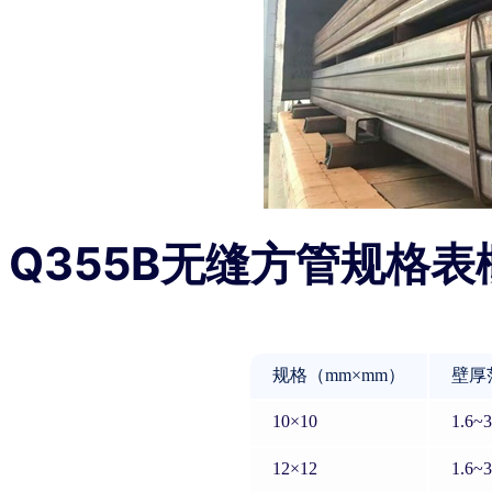
Q355B无缝方管规格表
规格（mm×mm）
壁厚
10×10
1.6~3
12×12
1.6~3