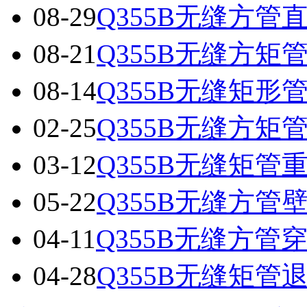
08-29
Q355B无缝方管
08-21
Q355B无缝方矩
08-14
Q355B无缝矩形
02-25
Q355B无缝方矩
03-12
Q355B无缝矩管
05-22
Q355B无缝方
04-11
Q355B无缝方管
04-28
Q355B无缝矩管