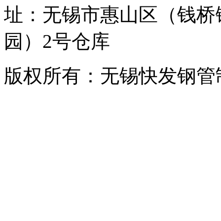
址：无锡市惠山区（钱桥
园）2号仓库
版权所有：无锡快发钢管制