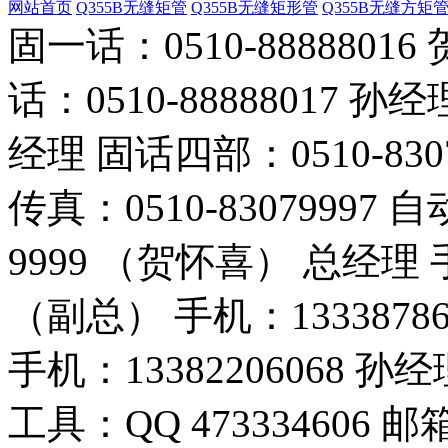
网站首页
Q355B无缝矩管
Q355B无缝矩形管
Q355B无缝方矩
固一话：0510-888880
话：0510-88888017 孙经
经理 固话四部：0510-830
传真：0510-83079997 
9999 （贺怀喜） 总经理 手
（副总） 手机：1333878
手机：13382206068
工具：QQ 473334606 邮箱