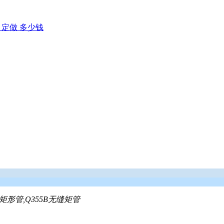
缝矩形管,Q355B无缝矩管