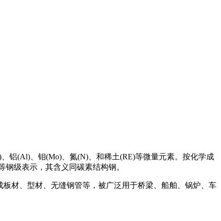
Al)、钼(Mo)、氮(N)、和稀土(RE)等微量元素。按化学成
、D、E等钢级表示，其含义同碳素结构钢。
成板材、型材、无缝钢管等，被广泛用于桥梁、船舶、锅炉、车