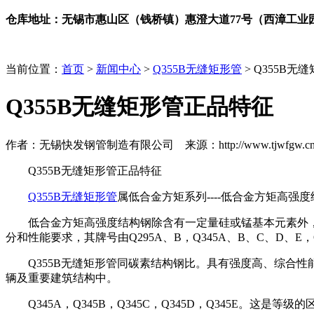
仓库地址：无锡市惠山区（钱桥镇）惠澄大道77号（西漳工业
当前位置：
首页
>
新闻中心
>
Q355B无缝矩形管
> Q355B
Q355B无缝矩形管正品特征
作者：无锡快发钢管制造有限公司 来源：http://www.tjwfgw.cn 时间
Q355B无缝矩形管正品特征
Q355B无缝矩形管
属低合金方矩系列----低合金方矩高强度结构钢(
低合金方矩高强度结构钢除含有一定量硅或锰基本元素外，还含有其他
分和性能要求，其牌号由Q295A、B，Q345A、B、C、D、E，
Q355B无缝矩形管同碳素结构钢比。具有强度高、综合性
辆及重要建筑结构中。
Q345A，Q345B，Q345C，Q345D，Q345E。这是